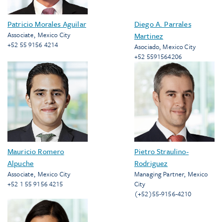
Patricio Morales Aguilar
Diego A. Parrales
Associate
,
Mexico City
Martinez
+52 55 9156 4214
Asociado
,
Mexico City
+52 5591564206
Mauricio Romero
Pietro Straulino-
Alpuche
Rodriguez
Associate
,
Mexico City
Managing Partner
,
Mexico
+52 1 55 9156 4215
City
(+52)55-9156-4210