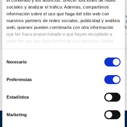
Feb 2024
Jul 2023
Jun 2023
sociales y analizar el tráfico. Además, compartimos
información sobre el uso que haga del sitio web con
2024 Compliance
Mandatory Vacation
Mexican Go
nuestros partners de redes sociales, publicidad y análisis
Guide for Employers
Days Under Mexico’s
Issues Final 
in Mexico
Federal Labor Law:
and Safety 
web, quienes pueden combinarla con otra información
What Employers
for Remote
que les haya proporcionado o que hayan recopilado a
Need to Know
Employees
partir del uso que haya hecho de sus servicios. Usted
acepta nuestras cookies si continúa utilizando nuestro
sitio web.
Selección
Necesario
de
consentimiento
Preferencias
SEE ALL
Estadística
Marketing