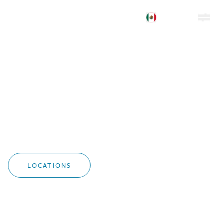
ES
EN
Locations in North
America and Europe
LOCATIONS