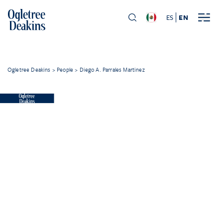
ES
EN
Ogletree Deakins
>
People
>
Diego A. Parrales Martinez