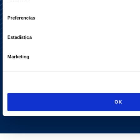
consentimiento
Preferencias
Media Center
Contact Us
Newsletter
Estadística
LinkedIn
X
Marketing
OK
Copyright © 2026 | Ogletree Deakins