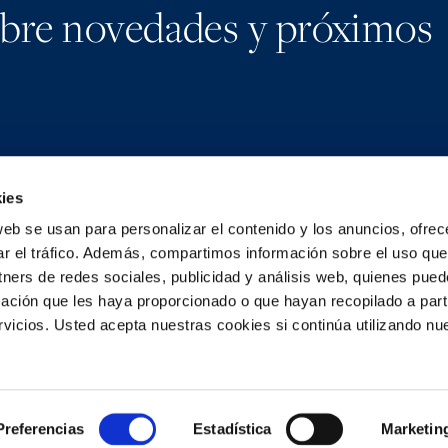
obre novedades y próximos
ies
Medios
Lin
web se usan para personalizar el contenido y los anuncios, ofrec
Contacto
X
ar el tráfico. Además, compartimos información sobre el uso que
Newsletter
tners de redes sociales, publicidad y análisis web, quienes pue
ación que les haya proporcionado o que hayan recopilado a parti
icios. Usted acepta nuestras cookies si continúa utilizando nue
Preferencias
Estadística
Marketin