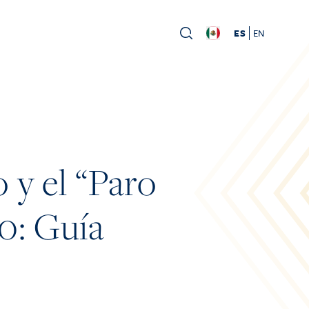
ES
EN
 y el “Paro
0: Guía