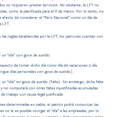
dos no requieren prestar servicios. No obstante, la LFT no
tas, como la planificada para el 9 de marzo. Por lo tanto, no
a efecto de considerar el “Paro Nacional” como un día de
a LFT.
y las reglas establecidas por la LFT, los patrones cuentan con
o un “día” con goce de sueldo.
respecto de tomar dicho día como día de vacaciones o día
orgue días personales con goce de sueldo).
un “día” sin goce de sueldo (falta). Sin embargo, dicha falta
 y no computará con otras faltas injustificadas acumuladas
de trabajo con causa legal justificada.
ones determinadas es viable, el patrón podrá comunicar las
les no le es posible otorgar el “día” a las empleadas, por lo
s de comunicar el apoyo y empatía a dicho movimiento, tales