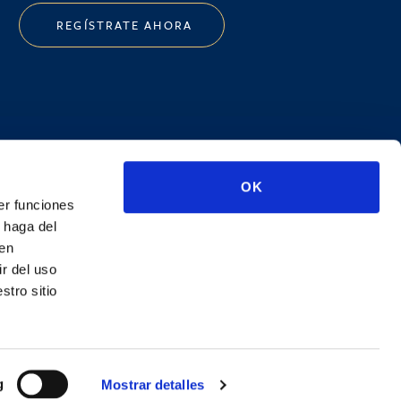
REGÍSTRATE AHORA
OK
kedIn
er funciones
 haga del
den
r del uso
stro sitio
g
Mostrar detalles