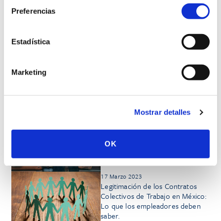
Preferencias
PREMIOS Y RECONOCIMIENTOS
Estadística
Marketing
Perspectivas del Pietro Straulino-Rodriguez
Mostrar detalles
25 Julio 2023
Obligación de otorgar Días de
Vacaciones de conformidad con
OK
la Ley Federal del Trabajo. Lo
que los Patrones deben saber
17 Marzo 2023
Legitimación de los Contratos
Colectivos de Trabajo en México:
Lo que los empleadores deben
saber.