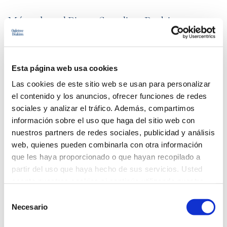
Más sobre el Pietro Straulino-Rodriguez
EXPERIENCIA
Esta página web usa cookies
Las cookies de este sitio web se usan para personalizar
el contenido y los anuncios, ofrecer funciones de redes
EDUCACIÓN/ ADMISIONES
sociales y analizar el tráfico. Además, compartimos
información sobre el uso que haga del sitio web con
nuestros partners de redes sociales, publicidad y análisis
web, quienes pueden combinarla con otra información
ACTIVIDADES PROFESIONALES
que les haya proporcionado o que hayan recopilado a
partir del uso que haya hecho de sus servicios. Usted
acepta nuestras cookies si continúa utilizando nuestro
sitio web.
Selección
DISCURSOS
Necesario
de
consentimiento