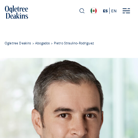
ES
EN
Ogletree Deakins
>
Abogados
>
Pietro Straulino-Rodriguez