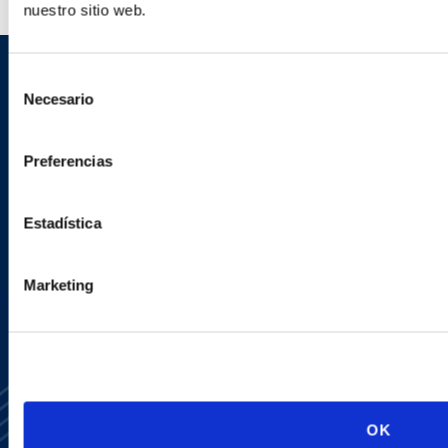
nuestro sitio web.
Selección
Regístrate para recibir correos
Necesario
de
electrónicos sobre novedades y
consentimiento
próximos eventos.
Preferencias
Estadística
REGÍSTRATE AHORA
Marketing
OK