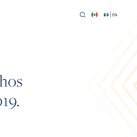
ES
EN
chos
19.