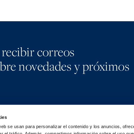
 recibir correos
obre novedades y próximos
ies
Medios
Lin
web se usan para personalizar el contenido y los anuncios, ofrec
Contacto
X
ar el tráfico. Además, compartimos información sobre el uso que