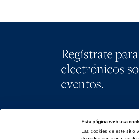
Regístrate para
electrónicos s
eventos.
Esta página web usa cook
Las cookies de este sitio 
de redes sociales y analiz