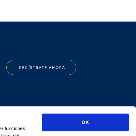
REGÍSTRATE AHORA
OK
kedIn
er funciones
 haga del