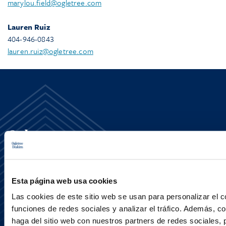
marylou.field@ogletree.com
Lauren Ruiz
404-946-0843
lauren.ruiz@ogletree.com
Esta página web usa cookies
Media Center
Contact Us
Las cookies de este sitio web se usan para personalizar el c
Newsletter
funciones de redes sociales y analizar el tráfico. Además, 
LinkedIn
haga del sitio web con nuestros partners de redes sociales, 
X